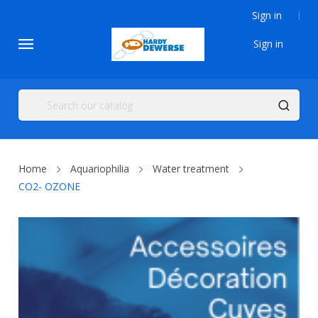
Sign in
Sign in
Home
Aquariophilia
Water treatment
CO2- OZONE