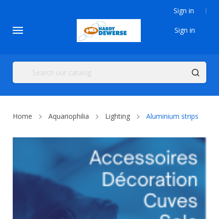
Sign in
Sign in
Home
Aquariophilia
Lighting
Aluminium strips