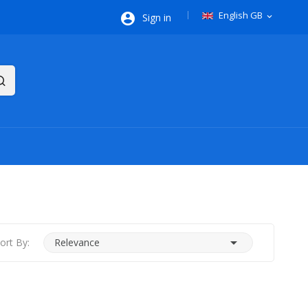
English GB

Sign in
expand_more

ort By:
Relevance