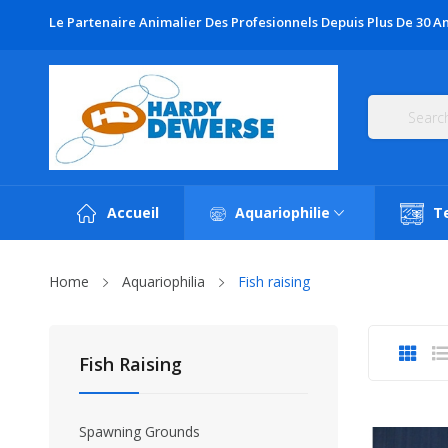
Le Partenaire Animalier Des Profesionnels Depuis Plus De 30 An
Accueil
Aquariophilie
T
Home
Aquariophilia
Fish raising
Fish Raising
Spawning Grounds