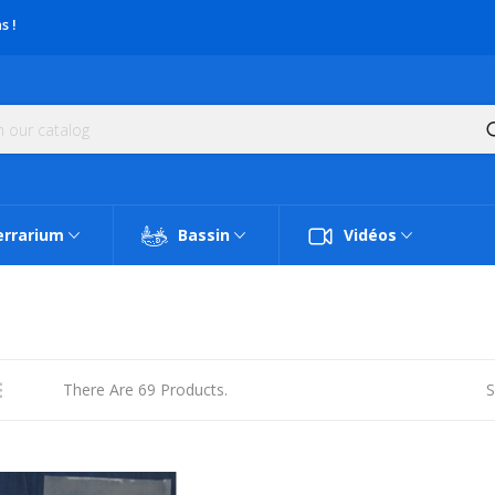
s !
errarium
Bassin
Vidéos
There Are 69 Products.
S