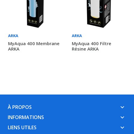
ARKA
ARKA
MyAqua 400 Membrane
MyAqua 400 Filtre
ARKA
Résine ARKA
À PROPOS
keyboard_arrow_down
INFORMATIONS
keyboard_arrow_down
LIENS UTILES
keyboard_arrow_down