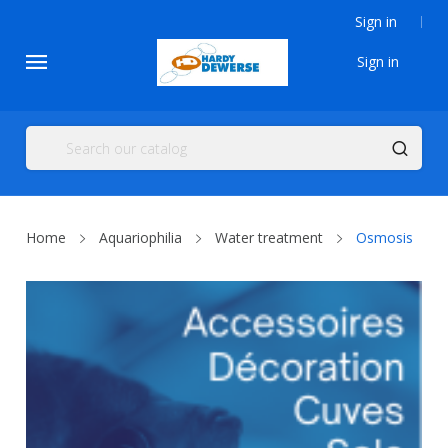
Sign in
Sign in
Home
Aquariophilia
Water treatment
Osmosis