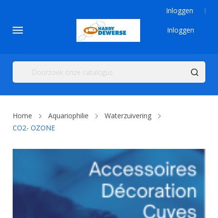
Inloggen
Inloggen
Home
Aquariophilie
Waterzuivering
CO2- OZONE