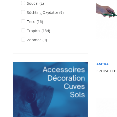
Soudal
(2)
Söchting Oxydator
(9)
Teco
(16)
Tropical
(134)
Zoomed
(9)
AMTRA
EPUISETTE