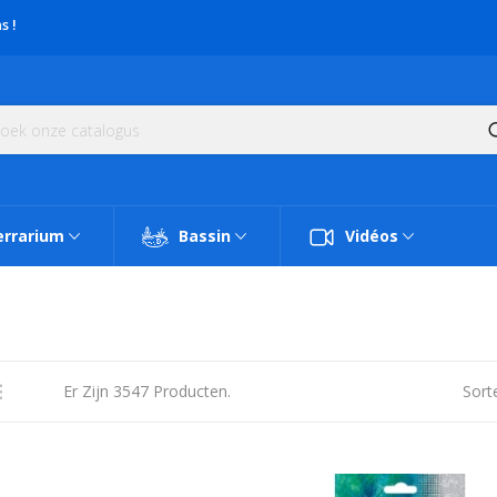
s !
errarium
Bassin
Vidéos
Er Zijn 3547 Producten.
Sort