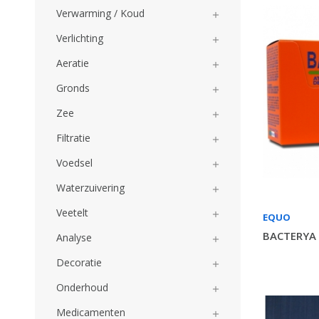
Verwarming / Koud

Verlichting

Aeratie

Gronds

Zee

Filtratie

Voedsel

Waterzuivering

Veetelt

EQUO
BACTERYA 
Analyse

Decoratie

Onderhoud

Medicamenten
