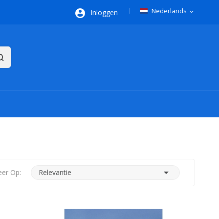
Nederlands

Inloggen
expand_more

eer Op:
Relevantie