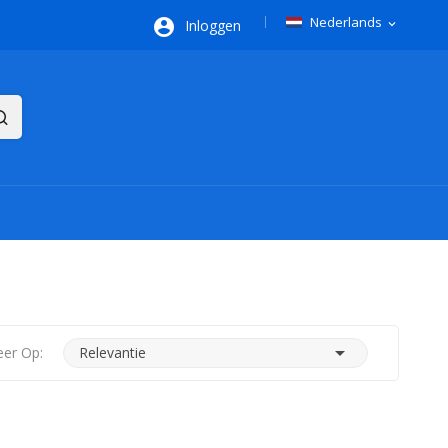
Nederlands

Inloggen
expand_more

eer Op:
Relevantie