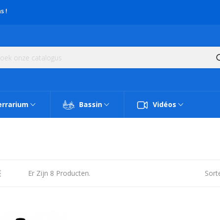
s !
errarium
Bassin
Vidéos
Er Zijn 8 Producten.
Sort