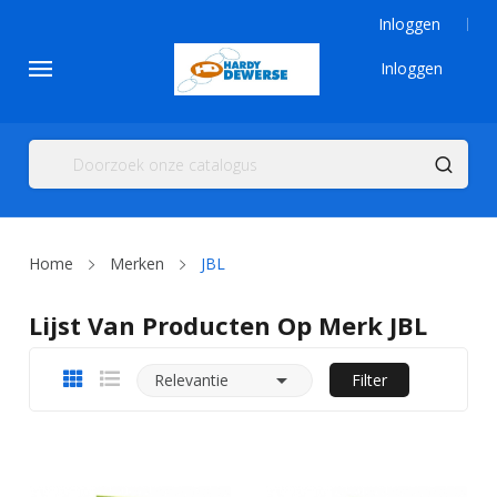
Inloggen
Inloggen
Home
Merken
JBL
Lijst Van Producten Op Merk JBL

Relevantie
Filter