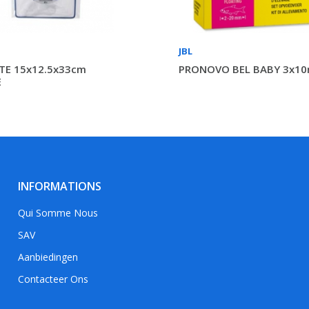
JBL
TE 15x12.5x33cm
PRONOVO BEL BABY 3x10
E
INFORMATIONS
Qui Somme Nous
SAV
Aanbiedingen
Contacteer Ons