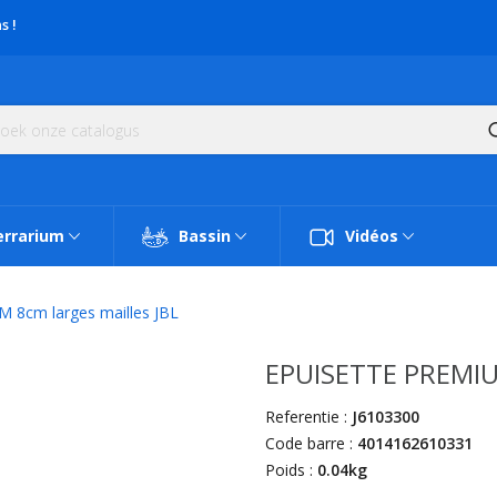
s !
errarium
Bassin
Vidéos
8cm larges mailles JBL
EPUISETTE PREMIUM
Referentie :
J6103300
Code barre :
4014162610331
Poids :
0.04kg