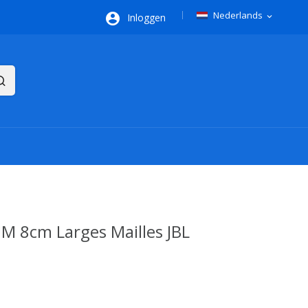
Nederlands

Inloggen
expand_more
 8cm Larges Mailles JBL