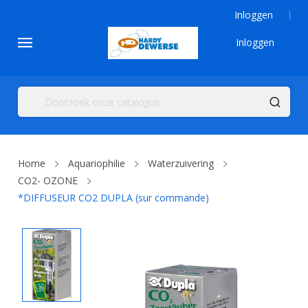
Inloggen
Inloggen
Home
Aquariophilie
Waterzuivering
CO2- OZONE
*DIFFUSEUR CO2 DUPLA (sur commande)