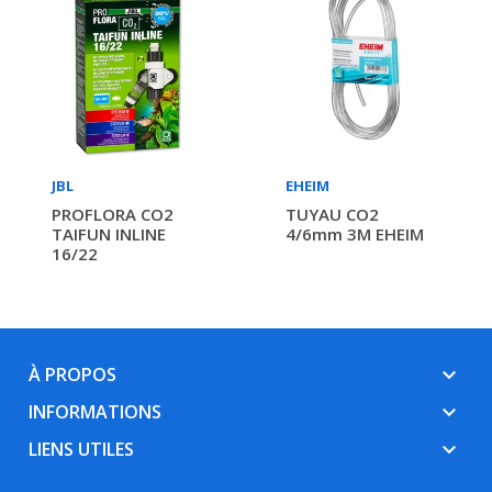
JBL
EHEIM
PROFLORA CO2
TUYAU CO2
TAIFUN INLINE
4/6mm 3M EHEIM
16/22
À PROPOS
keyboard_arrow_down
INFORMATIONS
keyboard_arrow_down
LIENS UTILES
keyboard_arrow_down