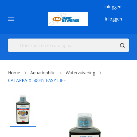
Inloggen
Inloggen
Home
Aquariophilie
Waterzuivering
CATAPPA-X 500ml EASY LIFE