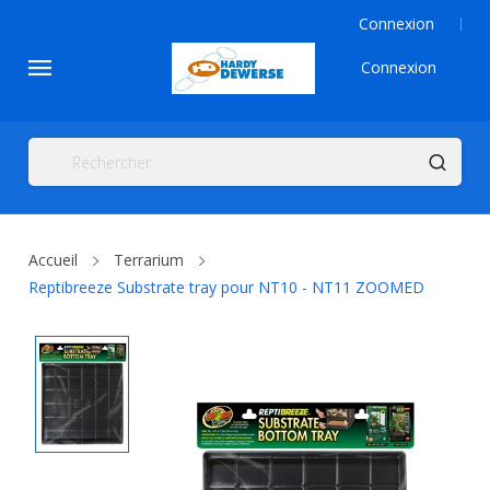
Connexion
Connexion
Accueil
Terrarium
Reptibreeze Substrate tray pour NT10 - NT11 ZOOMED