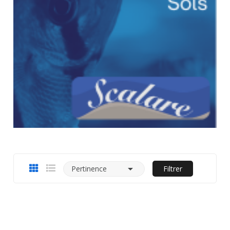

Pertinence
Filtrer