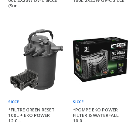
60L 2X20W UV-C SICCE
100L 2X25W UV-C SICCE
(sur...
SICCE
SICCE
*FILTRE GREEN RESET
*POMPE EKO POWER
100L + EKO POWER
FILTER & WATERFALL
12.0...
10.0...