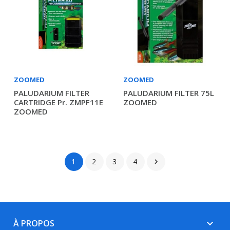
ZOOMED
ZOOMED
PALUDARIUM FILTER
PALUDARIUM FILTER 75L
CARTRIDGE Pr. ZMPF11E
ZOOMED
ZOOMED
1
2
3
4

À PROPOS
keyboard_arrow_down