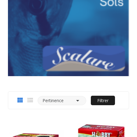

Pertinence
Filtrer