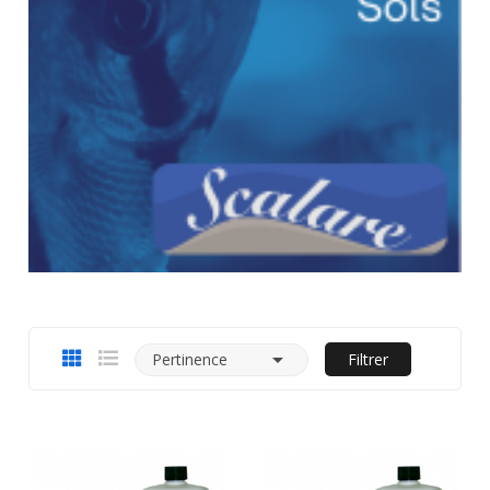

Pertinence
Filtrer