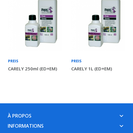
PREIS
PREIS
CARELY 250ml (ED+EM)
CARELY 1L (ED+EM)
À PROPOS
keyboard_arrow_down
INFORMATIONS
keyboard_arrow_down