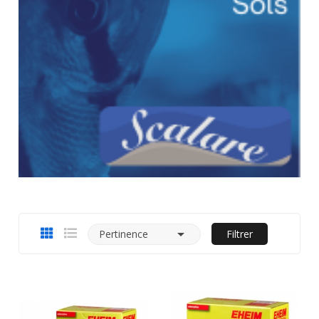

Pertinence
Filtrer