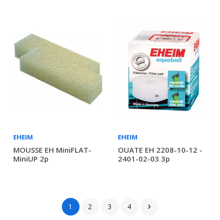
EHEIM
EHEIM
MOUSSE EH MiniFLAT-
OUATE EH 2208-10-12 -
MiniUP 2p
2401-02-03 3p
1
2
3
4
