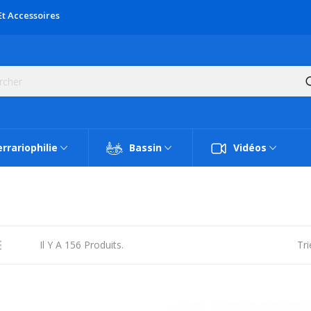
Et Accessoires
rrariophilie
Bassin
Vidéos
Il Y A 156 Produits.
Tri