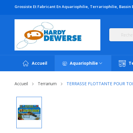
Grossiste Et Fabricant En Aquariophilie, Terrariophilie, Bassin 
Accueil
Aquariophilie
Te
Accueil
Terrarium
TERRASSE FLOTTANTE POUR TO