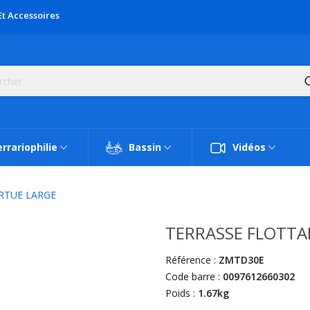
Et Accessoires
rrariophilie
Bassin
Vidéos
RTUE LARGE
TERRASSE FLOTTA
Référence :
ZMTD30E
Code barre :
0097612660302
Poids :
1.67kg