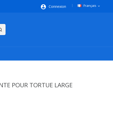
Français

Connexion
expand_more
NTE POUR TORTUE LARGE