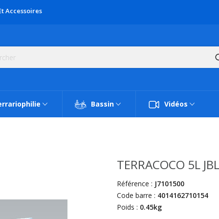
Et Accessoires
rrariophilie
Bassin
Vidéos
TERRACOCO 5L JB
Référence :
J7101500
Code barre :
4014162710154
Poids :
0.45kg