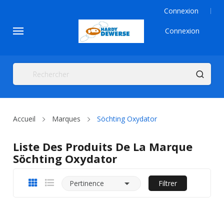
Connexion
Connexion
Accueil
Marques
Söchting Oxydator
Liste Des Produits De La Marque
Söchting Oxydator

Pertinence
Filtrer