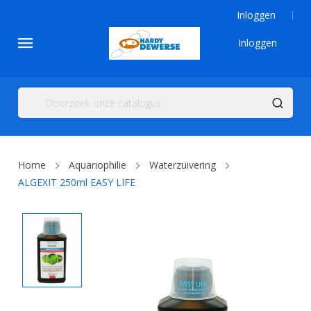
Inloggen
Inloggen
Home
Aquariophilie
Waterzuivering
ALGEXIT 250ml EASY LIFE