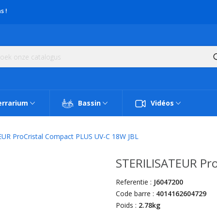
s !
errarium
Bassin
Vidéos
UR ProCristal Compact PLUS UV-C 18W JBL
STERILISATEUR Pro
Referentie :
J6047200
Code barre :
4014162604729
Poids :
2.78kg