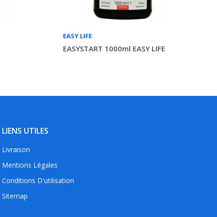
EASY LIFE
EASYSTART 1000ml EASY LIFE
LIENS UTILES
Livraison
Mentions Légales
Conditions D'utilisation
Sitemap