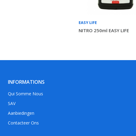
EASY LIFE
NITRO 250ml EASY LIFE
INFORMATIONS
Qui Somme Nous
SAV
Aanbiedingen
Contacteer Ons