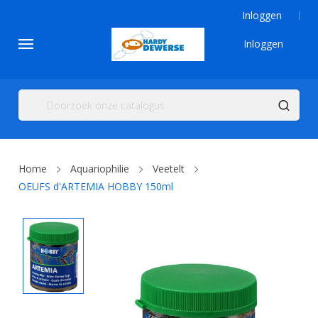
Inloggen
Inloggen
Home
Aquariophilie
Veetelt
OEUFS d'ARTEMIA HOBBY 150ml