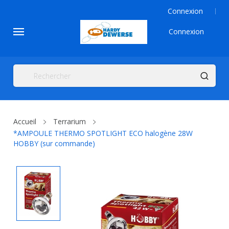
Connexion
Connexion
Accueil
Terrarium
*AMPOULE THERMO SPOTLIGHT ECO halogène 28W
HOBBY (sur commande)