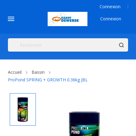
Connexion
Connexion
Accueil
Bassin
ProPond SPRING + GROWTH 0.36kg JBL